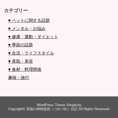
カテゴリー
♥ ペットに関する話題
♥ メンタル・お悩み
♥ 健康・運動・ダイエット
♥ 季節の話題
♥ 生活・ライフスタイル
♥ 美肌・美容
♥ 食材・料理関係
趣味・旅行
WordPress Theme
Simplicity
Copyright©
美肌の神様徒然（つれづれ）日記
All Rights Reserved.