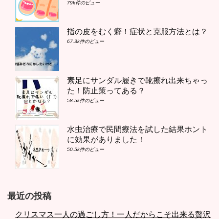
79k件のビュー
指の皮をむく癖！症状と克服方法とは？
67.3k件のビュー
素足にサンダル履きで靴擦れ出来ちゃっ
た！防止策ってある？
58.5k件のビュー
水虫治療で民間療法を試した結果ホント
に効果がありました！
50.5k件のビュー
最近の投稿
クリスマス一人の過ごし方！一人だからこそ出来る贅沢