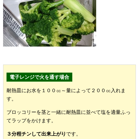
電子レンジで火を通す場合
耐熱皿にお水を１００㏄～量によって２００㏄入れま
す。
ブロッコリーを茎と一緒に耐熱皿に並べて塩を適量ふっ
てラップをかけます。
３分程チンして出来上がり
です。