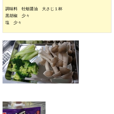
調味料 牡蛎醤油 大さじ１杯
黒胡椒 少々
塩 少々