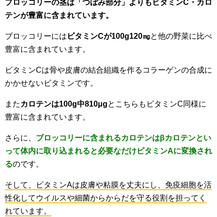
ブロッコリーの
茎は
「つぼみ部分」よりも
ビタミンC・カロ
テンが豊富に含まれています。
ブロッコリーには
ビタミンCが100g120㎎
と他の野菜に比べ
豊富に含まれています。
ビタミンCは骨や皮膚の結合組織を作るコラーゲンの合成に
かかせないビタミンです。
また
カロテンは100g中810μg
とこちらもビタミンC同様に
豊富に含まれています。
さらに、
ブロッコリーに含まれるカロテンはβカロテンとい
って体内に取り込まれると必要なだけビタミンAに変換され
る
のです。
そして、ビタミンAは皮膚や粘膜を丈夫にし、免疫細胞を活
性化してウイルスや細菌からからだを守る役割を担ってく
れています。