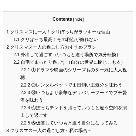
Contents
[
hide
]
1
クリスマスに一人！クリぼっちがラッキーな理由
1.1
クリぼっち最高！その利点が侮れない
2
クリスマス一人の過ごし方おすすめプラン
2.1
外出して過ごす（いつもと違う場所で気分転換）
2.2
自宅でまったり過ごす（自分の世界に閉じこもる）
2.2.1
①ドラマや映画のシリーズものを一気に大人視
聴
2.2.2
②レンタルペットで１日飼い主気分を味わう
2.2.3
③いつもより豪華なデリバリーフードでプチ贅
沢を味わう
2.2.4
④ぼっちテントを張っていつもと違う空間を演
出して過ごす
2.2.5
⑤仮装していつもと違う自分になってみる
3
クリスマス一人の過ごし方～私の場合～